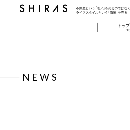
不動産という「モノ」を売るのではな
ライフスタイルという「価値」を売る
トップ
T
N
E
W
S